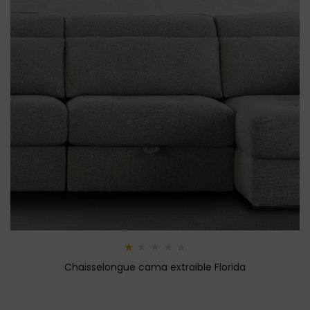
Rated
Chaisselongue cama extraible Florida
1.00
out
of
5