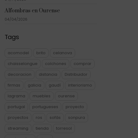
Alfombras en Ourense
04/04/2026
Tags
acomodel
brito
celanova
chaisselongue
colchones
comprar
decoracion
distancia
Distribuidor
firmas
galicia
gaudí
interiorismo
lagrama
muebles
ourense
portugal
portugueses
proyecto
proyectos
ros
sofás
sonpura
streaming
tienda
torresol