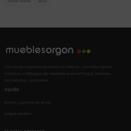
venta online
xinzo
Tienda de muebles en Ourense Galicia , con unos de los
mayores catálogos de muebles para el hogar, salones,
dormitorios, colchones …
Ayuda
Envíos y gastos de envío
Seguir pedido