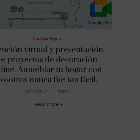
Posted
Muebles Orgón
in
ención virtual y presentación
e proyectos de decoración
line. Amueblar tu hogar con
osotros nunca fue tan fácil.
Posted
04/03/2020
by
orgon
on
Read more