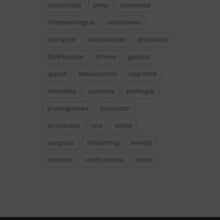
acomodel
brito
celanova
chaisselongue
colchones
comprar
decoracion
distancia
Distribuidor
firmas
galicia
gaudí
interiorismo
lagrama
muebles
ourense
portugal
portugueses
proyecto
proyectos
ros
sofás
sonpura
streaming
tienda
torresol
venta online
xinzo