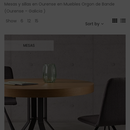
Mesas y sillas en Ourense en Muebles Orgon de Bande
(Ourense – Galicia )
Show
6
12
15
Sort by
MESAS