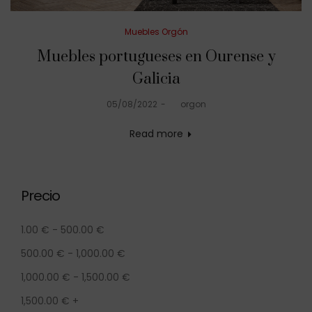
Posted
Muebles Orgón
in
Muebles portugueses en Ourense y
Galicia
Posted
05/08/2022
by
orgon
on
Read more
Precio
1.00
€
-
500.00
€
500.00
€
-
1,000.00
€
1,000.00
€
-
1,500.00
€
1,500.00
€
+