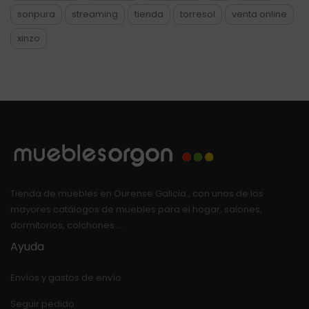
sonpura
streaming
tienda
torresol
venta online
xinzo
Tienda de muebles en Ourense Galicia , con unos de los
mayores catálogos de muebles para el hogar, salones,
dormitorios, colchones …
Ayuda
Envíos y gastos de envío
Seguir pedido