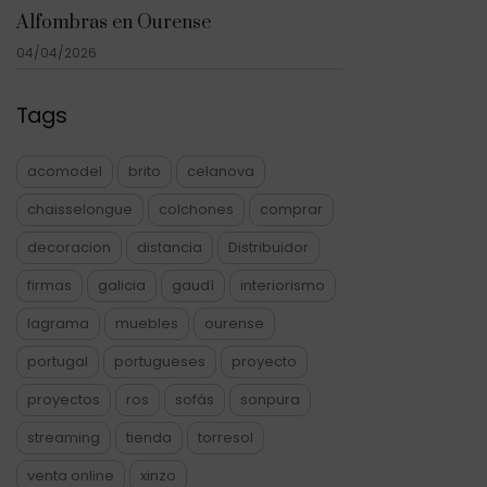
Alfombras en Ourense
04/04/2026
Tags
acomodel
brito
celanova
chaisselongue
colchones
comprar
decoracion
distancia
Distribuidor
firmas
galicia
gaudí
interiorismo
lagrama
muebles
ourense
portugal
portugueses
proyecto
proyectos
ros
sofás
sonpura
streaming
tienda
torresol
venta online
xinzo