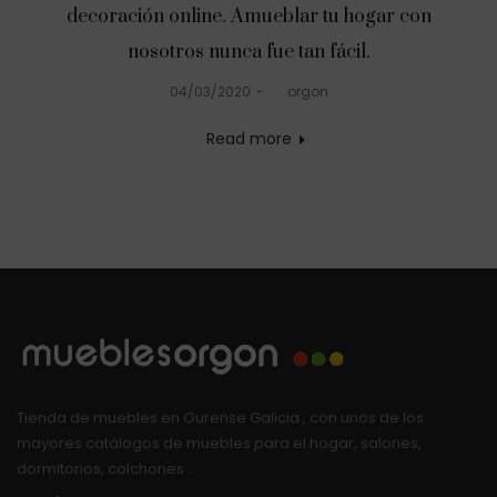
decoración online. Amueblar tu hogar con
nosotros nunca fue tan fácil.
Posted
04/03/2020
by
orgon
on
Read more
Tienda de muebles en Ourense Galicia , con unos de los
mayores catálogos de muebles para el hogar, salones,
dormitorios, colchones …