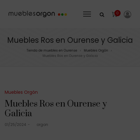
0
Muebles Ros en Ourense y Galicia
Tienda de muebles en Ourense
Muebles Orgón
>
>
Muebles Ros en Ourense y Galicia
Posted
Muebles Orgón
in
Muebles Ros en Ourense y
Galicia
Posted
01/25/2024
by
orgon
on