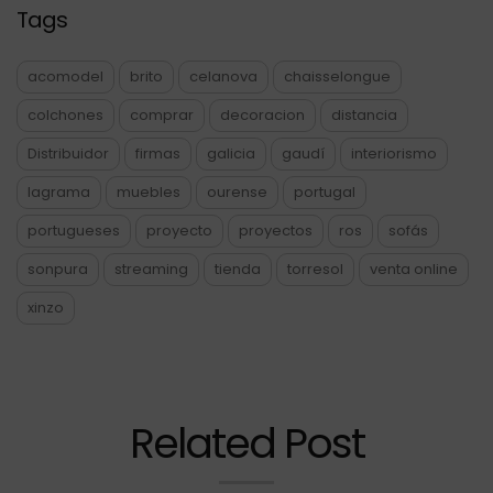
Tags
acomodel
brito
celanova
chaisselongue
colchones
comprar
decoracion
distancia
Distribuidor
firmas
galicia
gaudí
interiorismo
lagrama
muebles
ourense
portugal
portugueses
proyecto
proyectos
ros
sofás
sonpura
streaming
tienda
torresol
venta online
xinzo
Related Post