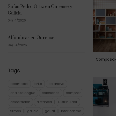
Sofas Pedro Ortiz en Ourense y
Galicia
04/14/2026
Alfombras en Ourense
04/04/2026
Composició
Tags
acomodel
brito
celanova
chaisselongue
colchones
comprar
decoracion
distancia
Distribuidor
firmas
galicia
gaudí
interiorismo