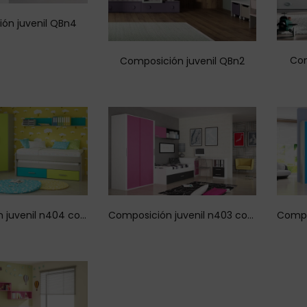
ón juvenil QBn4
Com
Composición juvenil QBn2
Composición juvenil n404 con armario rincón
Composición juvenil n403 con armario puertas correderas