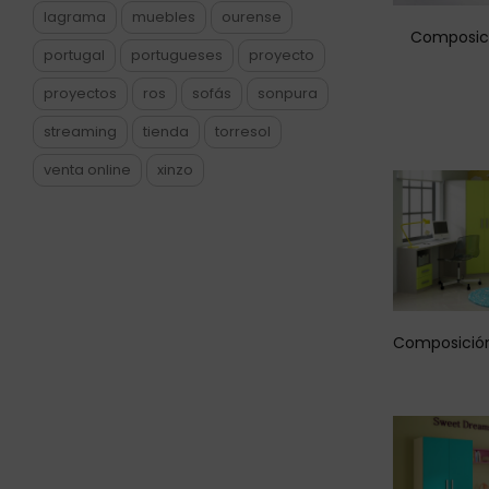
lagrama
muebles
ourense
Composici
portugal
portugueses
proyecto
proyectos
ros
sofás
sonpura
streaming
tienda
torresol
venta online
xinzo