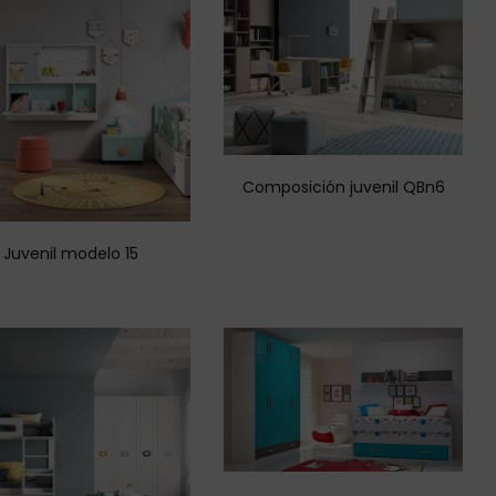
Composición juvenil QBn6
Juvenil modelo 15