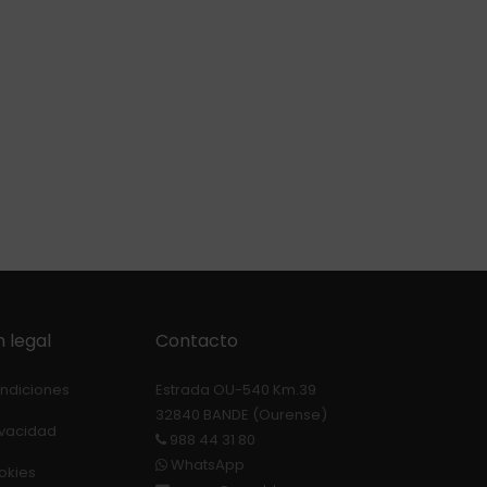
 legal
Contacto
ondiciones
Estrada OU-540 Km.39
32840 BANDE (Ourense)
rivacidad
988 44 31 80
WhatsApp
ookies