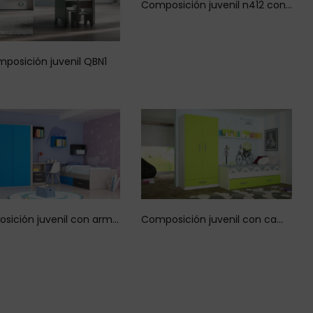
Composición juvenil n412 con armario 4 puertas
posición juvenil QBN1
Composición juvenil con armario puertas correderas
Composición juvenil con cama nido cajones n424