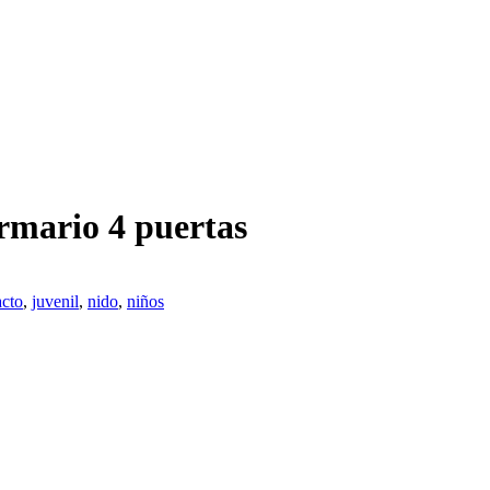
rmario 4 puertas
cto
,
juvenil
,
nido
,
niños