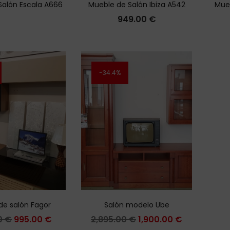
Salón Escala A666
Mueble de Salón Ibiza A542
Mueb
949.00
€
34.4%
de salón Fagor
Salón modelo Ube
00
€
995.00
€
2,895.00
€
1,900.00
€