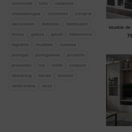
acomodel
brito
celanova
chaisselongue
colchones
comprar
decoracion
distancia
Distribuidor
Mueble de 
firmas
galicia
gaudí
interiorismo
7
lagrama
muebles
ourense
portugal
portugueses
proyecto
proyectos
ros
sofás
sonpura
streaming
tienda
torresol
venta online
xinzo