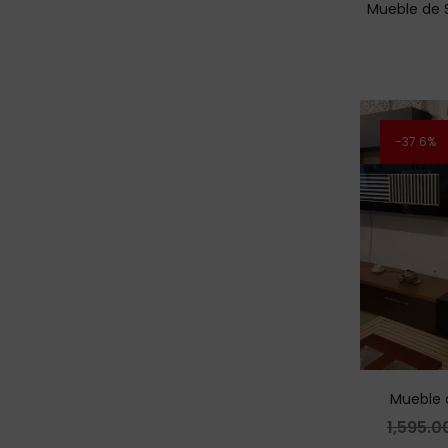
Mueble de 
37.6%
Mueble 
1,595.