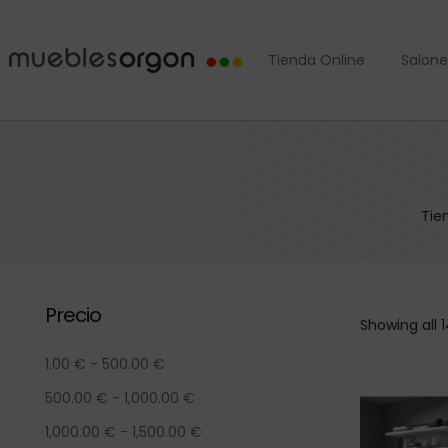
Tienda Online
Salone
Tie
Precio
Showing all 1
1.00
€
-
500.00
€
500.00
€
-
1,000.00
€
1,000.00
€
-
1,500.00
€