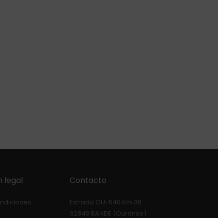
 legal
Contacto
ondiciones
Estrada OU-540 Km.39
32840 BANDE (Ourense)