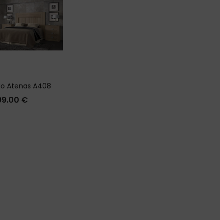
io Atenas A408
99.00
€