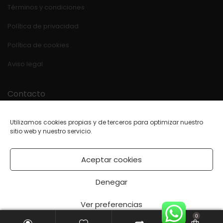
Términos y condiciones
Política de privacidad
Política de cookies
Aviso legal
Contacto
Estrada OU-540 Km.39
Utilizamos cookies propias y de terceros para optimizar nuestro
32840 BANDE (Ourense)
sitio web y nuestro servicio.
988 44 31 80
WhatsApp
Aceptar cookies
orgon@mueblesorgon.com
Facebook
Denegar
Instagram
Ver preferencias
0