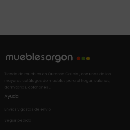
Tienda de muebles en Ourense Galicia , con unos de los
mayores catálogos de muebles para el hogar, salones,
dormitorios, colchones …
Ayuda
Envíos y gastos de envío
Seguir pedido