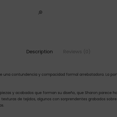
Description
Reviews (0)
de una contundencia y compacidad formal arrebatadora. La pone
s piezas y acabados que forman su diseño, que Sharon parece hab
 texturas de tejidos, algunos con sorprendentes grabados sobr
as.