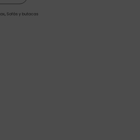
lax
,
Sofás y butacas