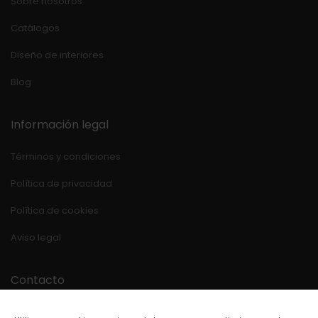
Sobre nosotros
Catálogos
Diseño de interiores
Blog
Información legal
Términos y condiciones
Política de privacidad
Política de cookies
Aviso legal
Contacto
Estrada OU-540 Km.39