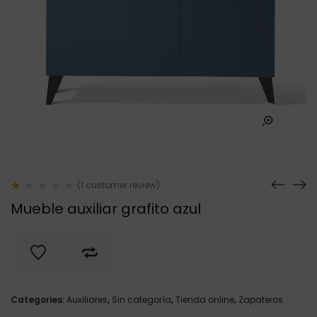
(
1
customer review)
Rated
1
Mueble auxiliar grafito azul
1.00
out
of
5
based
on
customer
rating
Categories:
Auxiliares
,
Sin categoría
,
Tienda online
,
Zapateros