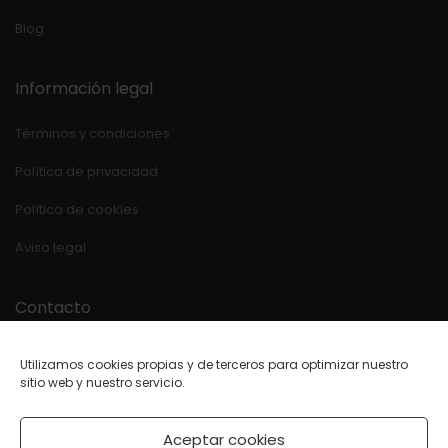
Blog
Información legal
Términos y condiciones
Política de privacidad
Política de cookies
Aviso legal
Contacto
Estrada OU-540 Km.39
Utilizamos cookies propias y de terceros para optimizar nuestro
32840 BANDE (Ourense)
sitio web y nuestro servicio.
988 44 31 80
WhatsApp
Aceptar cookies
orgon@mueblesorgon.com