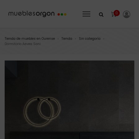
0
Tienda de muebles en Ourense
Tienda
Sin categoría
>
>
>
Dormitorio Aevea Sani