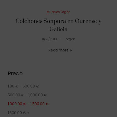
Posted
Muebles Orgón
in
Colchones Sonpura en Ourense y
Galicia
Posted
11/21/2018
by
orgon
on
Read more
Precio
1.00
€
-
500.00
€
500.00
€
-
1,000.00
€
1,000.00
€
-
1,500.00
€
1,500.00
€
+