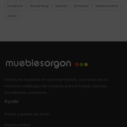
sonpura
streaming
tienda
torresol
venta online
xinzo
Tienda de muebles en Ourense Galicia , con unos de los
mayores catálogos de muebles para el hogar, salones,
dormitorios, colchones …
Ayuda
Envíos y gastos de envío
Seguir pedido