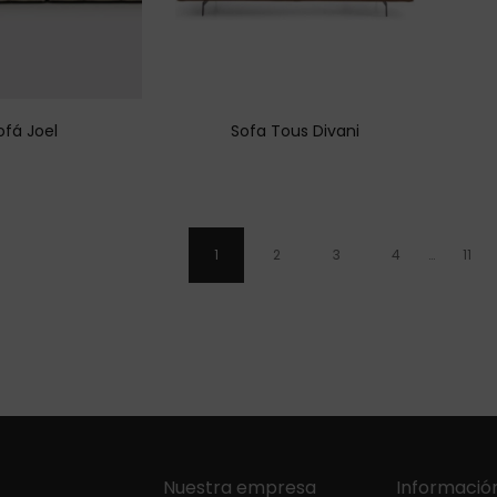
ofá Joel
Sofa Tous Divani
1
2
3
4
…
11
Nuestra empresa
Información