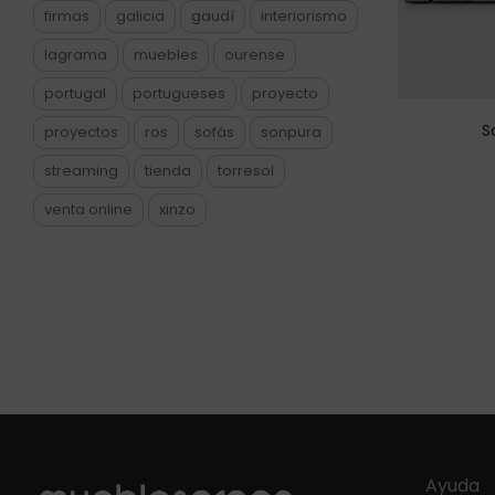
firmas
galicia
gaudí
interiorismo
lagrama
muebles
ourense
portugal
portugueses
proyecto
S
proyectos
ros
sofás
sonpura
streaming
tienda
torresol
venta online
xinzo
Ayuda