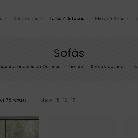
s
Dormitorios
Sofás Y Butacas
Mesas Y Sillas
J
Sofás
nda de muebles en Ourense
Tienda
Sofás y butacas
S
>
>
>
of 78 results
Show
6
12
15